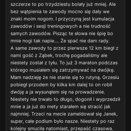
szczerze to po trzydziestu bolały już mniej. Ale
bez wątpienia te zawody mocno się dały we
znaki moim nogom. I przyczyną jest kumulacja
zawodów i sesji treningowych a nie trudność
samych zawodów. Pisząc te słowa nie śpię bo
mnie nogi tak napie…. Że spać nie dam rady.
A same zawody to przez pierwsze 12 km biegł z
nami gość z Ząbek, trochę pogadaliśmy ale
niestety został z tyłu. To już 3 maraton podczas
którego musiałem się zatrzymywać na dwójkę.
Mam nadzieję że nie stanie się to rutyną. Grzesiu
pobiegł przodem by kilka km dalej to on robił
dwóję a ja wysunąłem się na prowadzenie.
Niestety nie trwało to długo, dogonił i wyprzedził
mnie a ja już do mety starałem się stracić jak
najmniej. Trzeci na mecie zameldował się Janek,
super, całe podium było nasze. Niestety po raz
kolejny smuciła natomiast, przepaść czasowa.