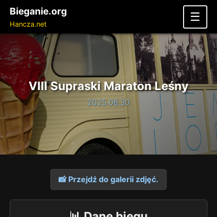
Bieganie.org
☰
Hancza.net
VIII Supraski Maraton Leśny
2025.08.30
📸 Przejdź do galerii zdjęć.
📊 Dane biegu