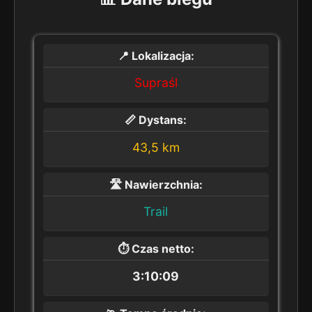
📍
Lokalizacja:
Supraśl
📏
Dystans:
43,5 km
🛣️
Nawierzchnia:
Trail
⏱️
Czas netto:
3:10:09