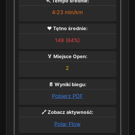
🏃
Tempo średnie:
4:23 min/km
❤️
Tętno średnie:
149 (84%)
🏅
Miejsce Open:
2
📄
Wyniki biegu:
Pobierz PDF
🔗
Zobacz aktywność:
Polar Flow