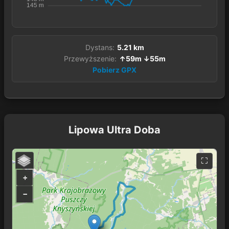
Dystans:
5.21 km
Przewyższenie:
↑59m ↓55m
Pobierz GPX
Lipowa Ultra Doba
+
−