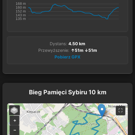
Dystans:
4.50 km
Przewyższenie:
↑51m ↓51m
Pobierz GPX
Bieg Pamięci Sybiru 10 km
+
−