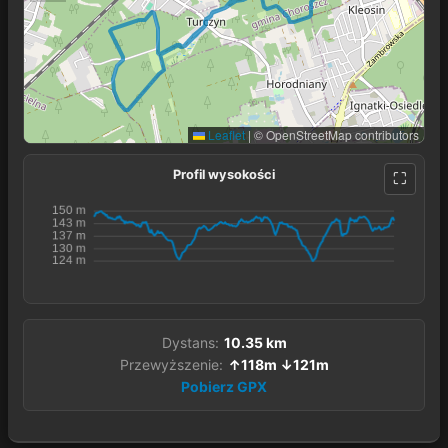
Leaflet
|
© OpenStreetMap contributors
Profil wysokości
Dystans:
10.35 km
Przewyższenie:
↑118m ↓121m
Pobierz GPX