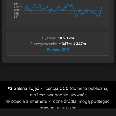
Dystans:
18.28 km
Przewyższenie:
↑347m ↓347m
Pobierz GPX
📸 Galeria zdjęć - licencja CC0
(domena publiczna,
możesz swobodnie używać)
🌐 Zdjęcia z internetu - różne źródła, mogą podlegać
prawom autorskim
Kontakt: tel 510978116
slawek@bieganie.org