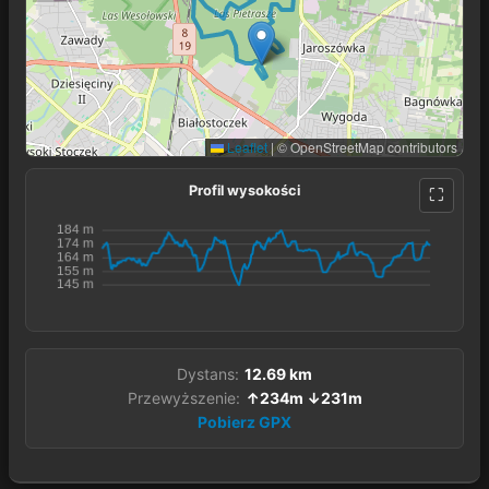
Leaflet
|
© OpenStreetMap contributors
Profil wysokości
Dystans:
12.69 km
Przewyższenie:
↑234m ↓231m
Pobierz GPX