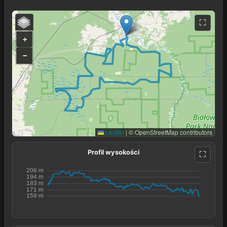
+
−
Leaflet
|
© OpenStreetMap contributors
Profil wysokości