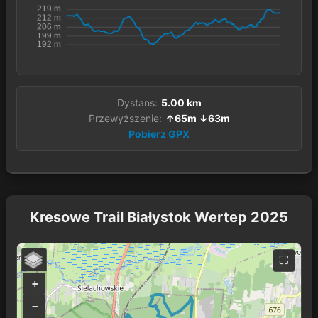
Dystans:
5.00 km
Przewyższenie:
↑65m ↓63m
Pobierz GPX
Kresowe Trail Białystok Wertep 2025
+
−