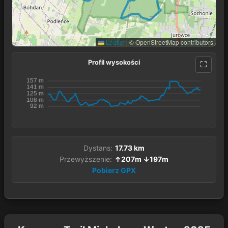
Leaflet
|
© OpenStreetMap contributors
Profil wysokości
Dystans:
17.73 km
Przewyższenie:
↑207m ↓197m
Pobierz GPX