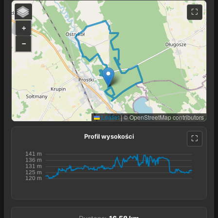
+
−
Leaflet
|
© OpenStreetMap contributors
Profil wysokości