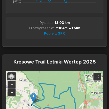
Dystans:
13.03 km
Przewyższenie:
↑184m ↓174m
Pobierz GPX
Kresowe Trail Letniki Wertep 2025
+
−