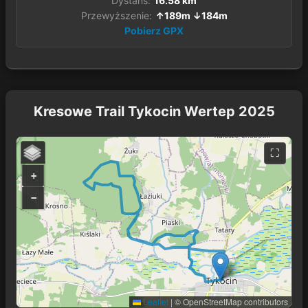
Dystans:
16.58 km
Przewyższenie:
↑189m ↓184m
Pobierz GPX
Kresowe Trail Tykocin Wertep 2025
+
−
Leaflet
|
© OpenStreetMap contributors