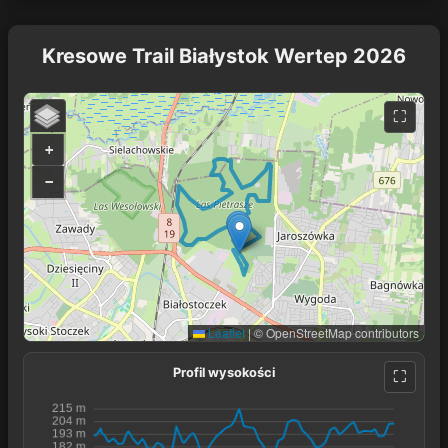
Kresowe Trail Białystok Wertep 2026
+
−
Leaflet
|
© OpenStreetMap contributors
Profil wysokości