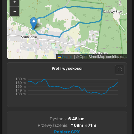
+
−
Leaflet
|
© OpenStreetMap contributors
Profil wysokości
Dystans:
6.46 km
Przewyższenie:
↑68m ↓71m
Pobierz GPX