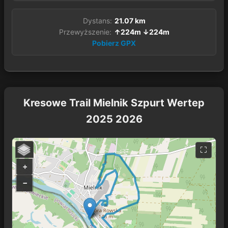
Dystans:
21.07 km
Przewyższenie:
↑224m ↓224m
Pobierz GPX
Kresowe Trail Mielnik Szpurt Wertep
2025 2026
+
−