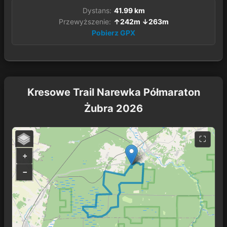
Dystans:
41.99 km
Przewyższenie:
↑242m ↓263m
Pobierz GPX
Kresowe Trail Narewka Półmaraton
Żubra 2026
+
−